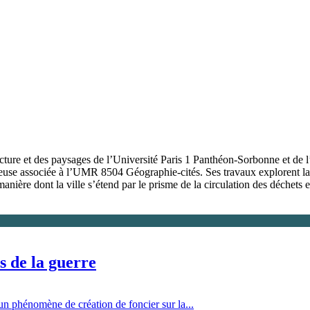
ecture et des paysages de l’Université Paris 1 Panthéon-Sorbonne et de l
se associée à l’UMR 8504 Géographie-cités. Ses travaux explorent la c
manière dont la ville s’étend par le prisme de la circulation des déchets
is de la guerre
t un phénomène de création de foncier sur la...