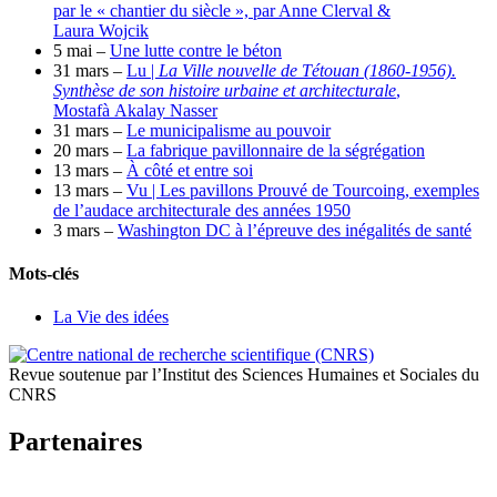
par le « chantier du siècle », par Anne Clerval &
Laura Wojcik
5 mai –
Une lutte contre le béton
31 mars –
Lu |
La Ville nouvelle de Tétouan (1860-1956).
Synthèse de son histoire urbaine et architecturale
,
Mostafà Akalay Nasser
31 mars –
Le municipalisme au pouvoir
20 mars –
La fabrique pavillonnaire de la ségrégation
13 mars –
À côté et entre soi
13 mars –
Vu | Les pavillons Prouvé de Tourcoing, exemples
de l’audace architecturale des années 1950
3 mars –
Washington DC à l’épreuve des inégalités de santé
Mots-clés
La Vie des idées
Revue soutenue par l’Institut des Sciences Humaines et Sociales du
CNRS
Partenaires