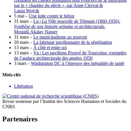
comment les classes populaires sont évincées de la Métropole
par le « chantier du siècle », par Anne Clerval &
Laura Wojcik
5 mai –
Une lutte contre le béton
31 mars –
Lu |
La Ville nouvelle de Tétouan (1860-1956).
Synthèse de son histoire urbaine et architecturale
,
Mostafà Akalay Nasser
31 mars –
Le municipalisme au pouvoir
20 mars –
La fabrique pavillonnaire de la ségrégation
13 mars –
À côté et entre soi
13 mars –
Vu | Les pavillons Prouvé de Tourcoing, exemples
de l’audace architecturale des années 1950
3 mars –
Washington DC à l’épreuve des inégalités de santé
Mots-clés
Libération
Revue soutenue par l’Institut des Sciences Humaines et Sociales du
CNRS
Partenaires