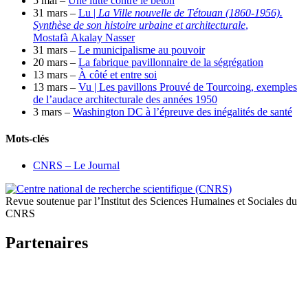
5 mai –
Une lutte contre le béton
31 mars –
Lu |
La Ville nouvelle de Tétouan (1860-1956).
Synthèse de son histoire urbaine et architecturale
,
Mostafà Akalay Nasser
31 mars –
Le municipalisme au pouvoir
20 mars –
La fabrique pavillonnaire de la ségrégation
13 mars –
À côté et entre soi
13 mars –
Vu | Les pavillons Prouvé de Tourcoing, exemples
de l’audace architecturale des années 1950
3 mars –
Washington DC à l’épreuve des inégalités de santé
Mots-clés
CNRS – Le Journal
Revue soutenue par l’Institut des Sciences Humaines et Sociales du
CNRS
Partenaires