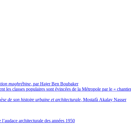
ation maghrébine
, par Hajer Ben Boubaker
nt les classes populaires sont évincées de la Métropole par le « chanti
se de son histoire urbaine et architecturale
, Mostafà Akalay Nasser
 l’audace architecturale des années 1950