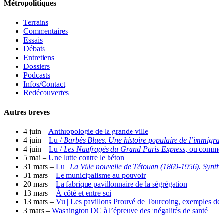
Métropolitiques
Terrains
Commentaires
Essais
Débats
Entretiens
Dossiers
Podcasts
Infos/Contact
Redécouvertes
Autres brèves
4 juin –
Anthropologie de la grande ville
4 juin –
Lu /
Barbès Blues. Une histoire populaire de l’immigr
4 juin –
Lu /
Les Naufragés du Grand Paris Express
, ou comme
5 mai –
Une lutte contre le béton
31 mars –
Lu |
La Ville nouvelle de Tétouan (1860-1956). Synthè
31 mars –
Le municipalisme au pouvoir
20 mars –
La fabrique pavillonnaire de la ségrégation
13 mars –
À côté et entre soi
13 mars –
Vu | Les pavillons Prouvé de Tourcoing, exemples de
3 mars –
Washington DC à l’épreuve des inégalités de santé