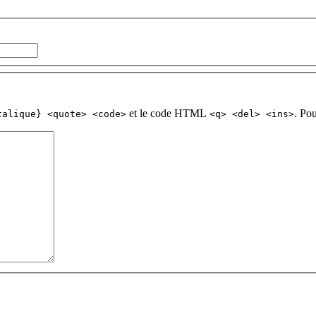
et le code HTML
. Po
talique} <quote> <code>
<q> <del> <ins>