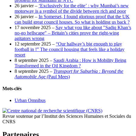
problem for Mamdani in NYC
26 janvier –
‘Exclusively for the elite’ : why Mumbai’s new
motorway is a symbol of the divide between rich and poor
26 janvier –
In Somerset, I found glorious proof that the UK
can build great council houses. So what is holding us back ?
17 novembre 2025 –
Say what you like about "Sadiq Khan’s
no-go hellscape" – Britain’s cities prove the right-wing
agitators wrong
12 septembre 2025 –
“Our hallway’s big enough to play
football in !” The council housing that feels like a holiday
resort
8 septembre 2025 –
Saudi Arabia : How is Mobility Being
Transformed in the Oil Kingdom ?
8 septembre 2025 –
Transport for Suburbia : Beyond the
Automobile Age
(Paul Mees)
Mots-clés
Urban Omnibus
Revue soutenue par l’Institut des Sciences Humaines et Sociales du
CNRS
Partenaires