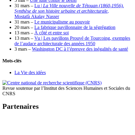
5 mai –
Une lutte contre le béton
31 mars –
Lu |
La Ville nouvelle de Tétouan (1860-1956).
Synthèse de son histoire urbaine et architecturale
,
Mostafà Akalay Nasser
31 mars –
Le municipalisme au pouvoir
20 mars –
La fabrique pavillonnaire de la ségrégation
13 mars –
À côté et entre soi
13 mars –
Vu | Les pavillons Prouvé de Tourcoing, exemples
de l’audace architecturale des années 1950
3 mars –
Washington DC à l’épreuve des inégalités de santé
Mots-clés
La Vie des idées
Revue soutenue par l’Institut des Sciences Humaines et Sociales du
CNRS
Partenaires