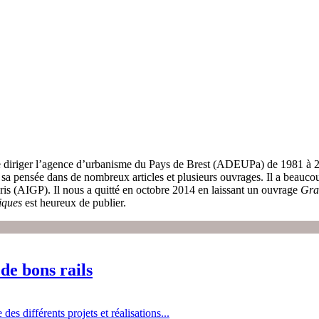
 diriger l’agence d’urbanisme du Pays de Brest (ADEUPa) de 1981 à 2001
é sa pensée dans de nombreux articles et plusieurs ouvrages. Il a beau
aris (AIGP). Il nous a quitté en octobre 2014 en laissant un ouvrage
Gra
iques
est heureux de publier.
de bons rails
es différents projets et réalisations...