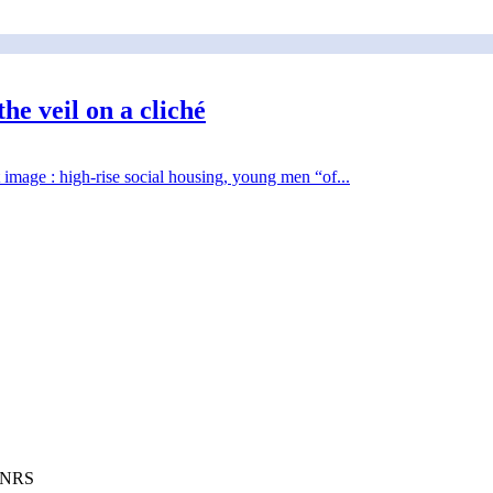
the veil on a cliché
 image : high-rise social housing, young men “of...
 CNRS