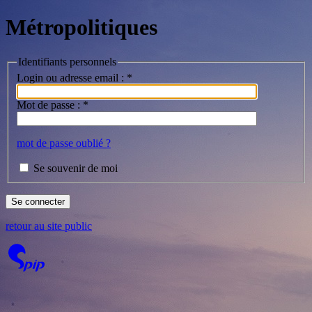
Métropolitiques
Identifiants personnels
Login ou adresse email :
*
Mot de passe :
*
mot de passe oublié ?
Se souvenir de moi
retour au site public