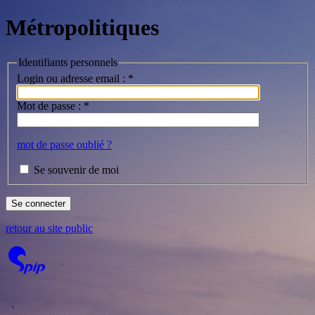
Métropolitiques
Identifiants personnels
Login ou adresse email :
*
Mot de passe :
*
mot de passe oublié ?
Se souvenir de moi
retour au site public