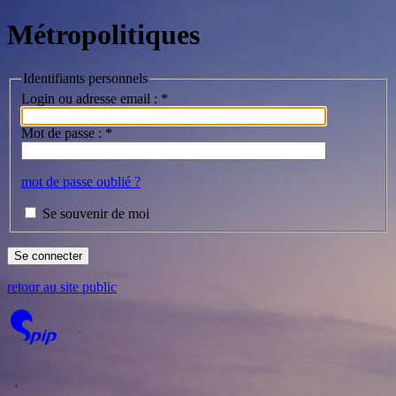
Métropolitiques
Identifiants personnels
Login ou adresse email :
*
Mot de passe :
*
mot de passe oublié ?
Se souvenir de moi
retour au site public