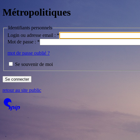
Métropolitiques
Identifiants personnels
Login ou adresse email :
*
Mot de passe :
*
mot de passe oublié ?
Se souvenir de moi
retour au site public