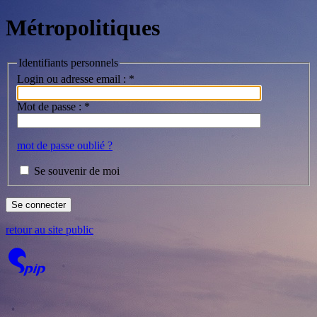
Métropolitiques
Identifiants personnels
Login ou adresse email :
*
Mot de passe :
*
mot de passe oublié ?
Se souvenir de moi
retour au site public