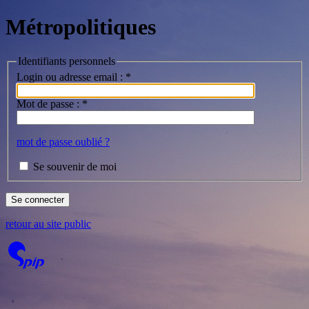
Métropolitiques
Identifiants personnels
Login ou adresse email :
*
Mot de passe :
*
mot de passe oublié ?
Se souvenir de moi
retour au site public