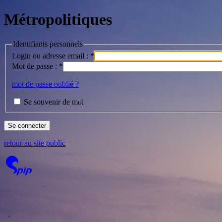
Métropolitiques
Identifiants personnels
Login ou adresse email :
*
Mot de passe :
*
mot de passe oublié ?
Se souvenir de moi
retour au site public