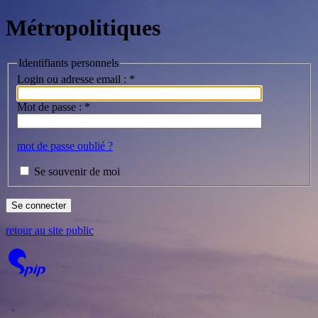
Métropolitiques
Identifiants personnels
Login ou adresse email :
*
Mot de passe :
*
mot de passe oublié ?
Se souvenir de moi
retour au site public