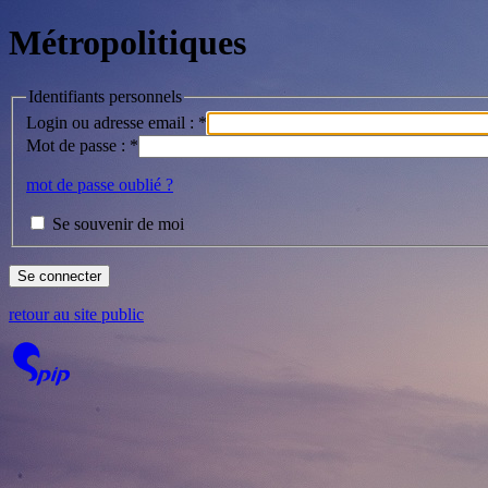
Métropolitiques
Identifiants personnels
Login ou adresse email :
*
Mot de passe :
*
mot de passe oublié ?
Se souvenir de moi
retour au site public