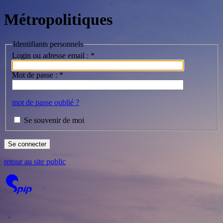
Métropolitiques
Identifiants personnels
Login ou adresse email :
*
Mot de passe :
*
mot de passe oublié ?
Se souvenir de moi
retour au site public