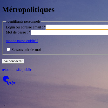
Métropolitiques
Identifiants personnels
Login ou adresse email :
*
Mot de passe :
*
mot de passe oublié ?
Se souvenir de moi
retour au site public