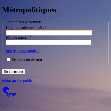
Métropolitiques
Identifiants personnels
Login ou adresse email :
*
Mot de passe :
*
mot de passe oublié ?
Se souvenir de moi
retour au site public