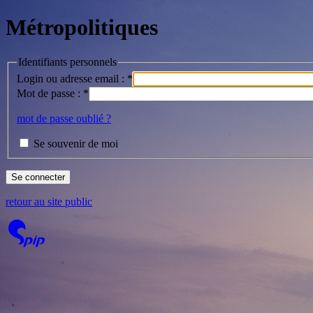
Métropolitiques
Identifiants personnels
Login ou adresse email :
*
Mot de passe :
*
mot de passe oublié ?
Se souvenir de moi
retour au site public