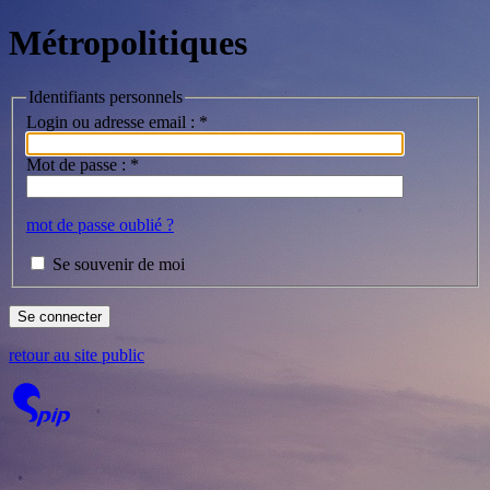
Métropolitiques
Identifiants personnels
Login ou adresse email :
*
Mot de passe :
*
mot de passe oublié ?
Se souvenir de moi
retour au site public