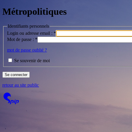
Métropolitiques
Identifiants personnels
Login ou adresse email :
*
Mot de passe :
*
mot de passe oublié ?
Se souvenir de moi
retour au site public