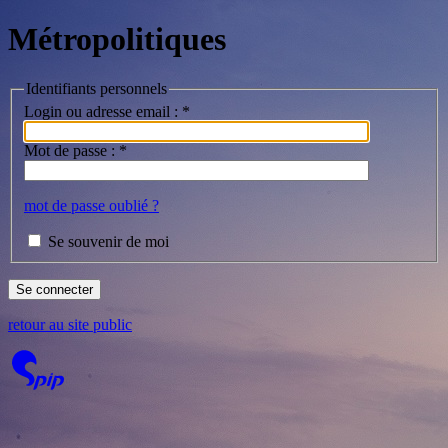
Métropolitiques
Identifiants personnels
Login ou adresse email :
*
Mot de passe :
*
mot de passe oublié ?
Se souvenir de moi
retour au site public