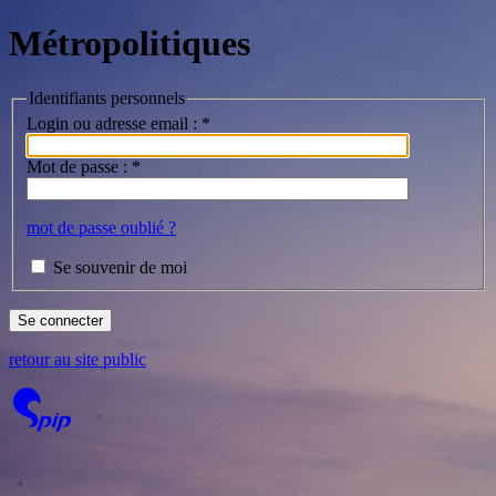
Métropolitiques
Identifiants personnels
Login ou adresse email :
*
Mot de passe :
*
mot de passe oublié ?
Se souvenir de moi
retour au site public