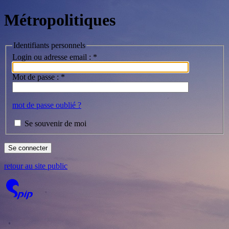
Métropolitiques
Identifiants personnels
Login ou adresse email :
*
Mot de passe :
*
mot de passe oublié ?
Se souvenir de moi
retour au site public