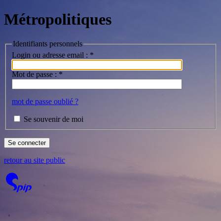
Métropolitiques
Identifiants personnels
Login ou adresse email :
*
Mot de passe :
*
mot de passe oublié ?
Se souvenir de moi
retour au site public