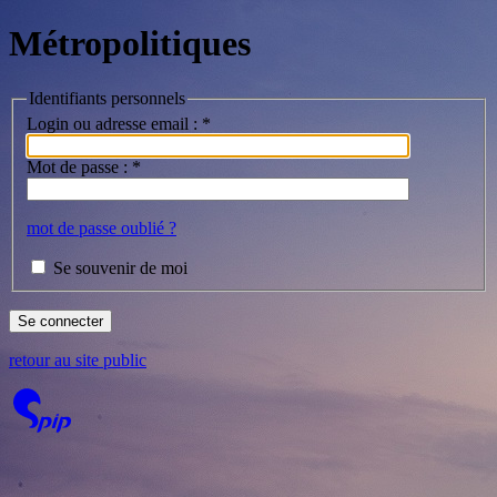
Métropolitiques
Identifiants personnels
Login ou adresse email :
*
Mot de passe :
*
mot de passe oublié ?
Se souvenir de moi
retour au site public