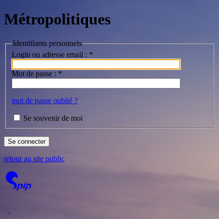
Métropolitiques
Identifiants personnels
Login ou adresse email :
*
Mot de passe :
*
mot de passe oublié ?
Se souvenir de moi
retour au site public