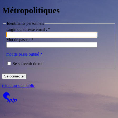
Métropolitiques
Identifiants personnels
Login ou adresse email :
*
Mot de passe :
*
mot de passe oublié ?
Se souvenir de moi
retour au site public