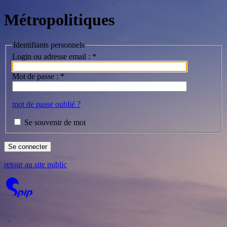
Métropolitiques
Identifiants personnels
Login ou adresse email :
*
Mot de passe :
*
mot de passe oublié ?
Se souvenir de moi
retour au site public