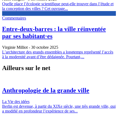
Quelle place l’écologie scientifique peut-elle trouver dans l’étude et
la conception des villes ? Cet ouvrage...
Commentaires
Entre-deux-barres : la ville réinventée
par ses habitant·es
Virginie Milliot
- 30 octobre 2025
L’architecture des grands ensembles a longtemps représenté l’accès
à la modernité avant d’être dédaignée. Pourtant,...
Ailleurs sur le net
Anthropologie de la grande ville
La Vie des idées
Berlin est devenue, à partir du XIXe siècle, une très grande ville, qui
a modifié en profondeur l’expérience de ses...