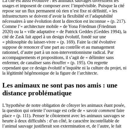
La cité est aussi évolutive : les animaux sauvages diversifient les
usages et imposent de composer avec l’imprévisible. Puisque la cité
repose sur un flux permanent où rien n’est fixe ni définitif, « les
infrastructures se doivent d’avoir la flexibilité et l’adaptabilité
nécessaires à une évolution dont la direction est inconnue » (p. 217).
Comme l’« architecture mobile » de Yona Friedman (Friedman
2020) ou la « ville adaptative » de Patrick Geddes (Geddes 1994), la
cité de Zask fait appel à un design évolutif, fondé sur une
« philosophie du laisser-vivre » (p. 169). Faire la cité évolutive
suppose de renoncer d’une part au contrôle et au management
rationnel, d’autre part à un non-interventionnisme radical. Par
accompagnements et propositions, il s’agit de « délimiter sans
enfermer, de canaliser sans étouffer » (p. 195). On regrette
cependant que ce design évolutif n’inquiète ni la culture du projet, ni
la légitimité hégémonique de la figure de l’architecte.
Les animaux ne sont pas nos amis : une
distance problématique
L’hypothèse de notre obligation de côtoyer les animaux étant posée,
la question qui oriente l’ouvrage est celle de « savoir
comment
faire
place » (p. 111). Penser le côtoiement avec les animaux sauvages se
heurte à deux difficultés : d’un côté, le caractère incontrôlable de
l’animal sauvage justifierait son extermination et, de l’autre, le fait