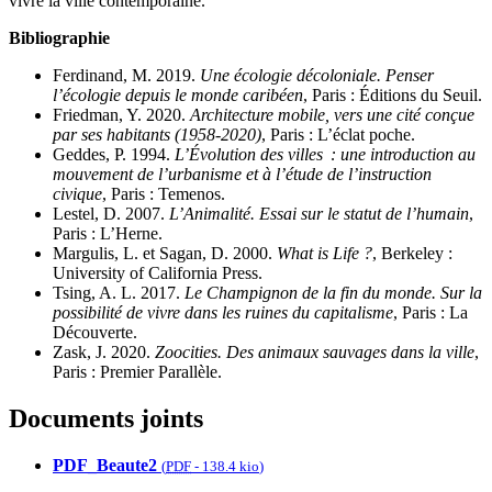
vivre la ville contemporaine.
Bibliographie
Ferdinand, M. 2019.
Une écologie décoloniale. Penser
l’écologie depuis le monde caribéen
, Paris : Éditions du Seuil.
Friedman, Y. 2020.
Architecture mobile, vers une cité conçue
par ses habitants (1958-2020)
, Paris : L’éclat poche.
Geddes, P. 1994.
L’Évolution des villes : une introduction au
mouvement de l’urbanisme et à l’étude de l’instruction
civique
, Paris : Temenos.
Lestel, D. 2007.
L’Animalité. Essai sur le statut de l’humain
,
Paris : L’Herne.
Margulis, L. et Sagan, D. 2000.
What is Life ?
, Berkeley :
University of California Press.
Tsing, A. L. 2017.
Le Champignon de la fin du monde. Sur la
possibilité de vivre dans les ruines du capitalisme
, Paris : La
Découverte.
Zask, J. 2020.
Zoocities. Des animaux sauvages dans la ville
,
Paris : Premier Parallèle.
Documents joints
PDF_Beaute2
(
PDF
-
138.4 kio
)