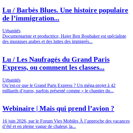
Lu / Barbès Blues. Une histoire populaire
de l’immigration...
Urbanités
Documentariste et productrice, Hajer Ben Boubaker est spécialiste
des musiques arabes et des luttes des immigrés...
Lu / Les Naufragés du Grand Paris
Express, ou comment les classes...
Urbanités
Qu’est-ce que le Grand Paris Express ? Un méga-projet à 42
milliards d’euros, parfois présenté comme « le chantier du...
Webinaire | Mais qui prend l’avion ?
16 juin 2026, par le Forum Vies Mobiles À l’approche des vacances
d’été et en pleine vague de chaleur, la...