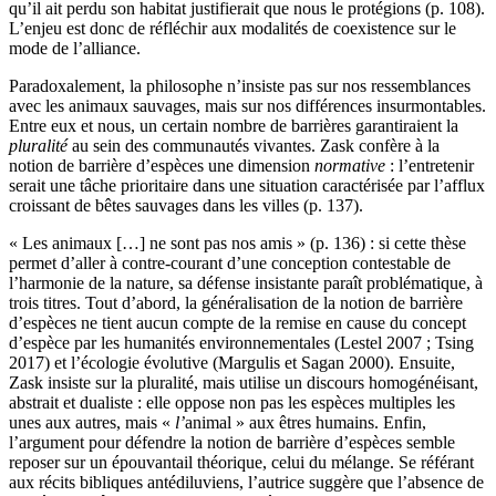
qu’il ait perdu son habitat justifierait que nous le protégions (p. 108).
L’enjeu est donc de réfléchir aux modalités de coexistence sur le
mode de l’alliance.
Paradoxalement, la philosophe n’insiste pas sur nos ressemblances
avec les animaux sauvages, mais sur nos différences insurmontables.
Entre eux et nous, un certain nombre de barrières garantiraient la
pluralité
au sein des communautés vivantes. Zask confère à la
notion de barrière d’espèces une dimension
normative
: l’entretenir
serait une tâche prioritaire dans une situation caractérisée par l’afflux
croissant de bêtes sauvages dans les villes (p. 137).
« Les animaux […] ne sont pas nos amis » (p. 136) : si cette thèse
permet d’aller à contre-courant d’une conception contestable de
l’harmonie de la nature, sa défense insistante paraît problématique, à
trois titres. Tout d’abord, la généralisation de la notion de barrière
d’espèces ne tient aucun compte de la remise en cause du concept
d’espèce par les humanités environnementales (Lestel 2007 ; Tsing
2017) et l’écologie évolutive (Margulis et Sagan 2000). Ensuite,
Zask insiste sur la pluralité, mais utilise un discours homogénéisant,
abstrait et dualiste : elle oppose non pas les espèces multiples les
unes aux autres, mais «
l’
animal » aux êtres humains. Enfin,
l’argument pour défendre la notion de barrière d’espèces semble
reposer sur un épouvantail théorique, celui du mélange. Se référant
aux récits bibliques antédiluviens, l’autrice suggère que l’absence de