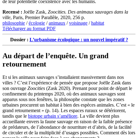
de leur potentielle coexistence avec les humains.
Recensé :
Joëlle Zask,
Zoocities. Des animaux sauvages dans la
ville
, Paris, Premier Parallèle, 2020, 256 p.
philosophie
/
écologie
/
animaux
/
voisinage
/
habitat
Télécharger au format PDF
Dossier :
L’urbanisme écologique : un nouvel impératif ?
Au départ de l’enquête. Un grand
retournement
Et si les animaux sauvages s’installaient massivement dans nos
villes ? C’est l’expérience de pensée que propose Joëlle Zask dans
son ouvrage
Zoocities
(Zask 2020). Prenant pour point de départ le
confinement du printemps 2020, où des animaux sauvages sont
apparus sous nos fenêtres, la philosophe constate que les zones
urbaines procurent un habitat à bien des espèces animales. C’est « le
grand retournement » (p. 14). Les espaces ruraux se détériorent,
tandis que le
biotope urbain s’améliore
. La ville devient plus
accueillante envers la faune sauvage en raison de la faible présence
de prédateurs, de l’abondance de nourriture et d’abris, de la facilité
de circuler et de la multiplicité d’usages possibles. Comment dès lors