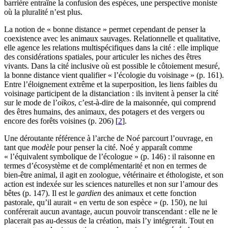
barrière entraîne la confusion des espèces, une perspective moniste
où la pluralité n’est plus.
La notion de « bonne distance » permet cependant de penser la
coexistence avec les animaux sauvages. Relationnelle et qualitative,
elle agence les relations multispécifiques dans la cité : elle implique
des considérations spatiales, pour articuler les niches des êtres
vivants. Dans la cité inclusive où est possible le côtoiement mesuré,
la bonne distance vient qualifier « l’écologie du voisinage » (p. 161).
Entre l’éloignement extrême et la superposition, les liens faibles du
voisinage participent de la distanciation : ils invitent à penser la cité
sur le mode de l’
oïkos
, c’est-à-dire de la maisonnée, qui comprend
des êtres humains, des animaux, des potagers et des vergers ou
encore des forêts voisines (p. 206)
[
2
]
.
Une déroutante référence à l’arche de Noé parcourt l’ouvrage, en
tant que
modèle
pour penser la cité. Noé y apparaît comme
« l’équivalent symbolique de l’écologue » (p. 146) : il raisonne en
termes d’écosystème et de complémentarité et non en termes de
bien-être animal, il agit en zoologue, vétérinaire et éthologiste, et son
action est indexée sur les sciences naturelles et non sur l’amour des
bêtes (p. 147). Il est le
gardien
des animaux et cette fonction
pastorale, qu’il aurait « en vertu de son espèce » (p. 150), ne lui
conférerait aucun avantage, aucun pouvoir transcendant : elle ne le
placerait pas au-dessus de la création, mais l’y intégrerait. Tout en