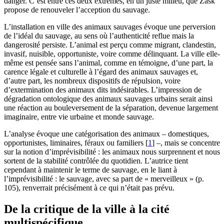
danger. C’est entre ces deux extrêmes, en un juste milieu, que Zask
propose de renouveler l’acception du sauvage.
L’installation en ville des animaux sauvages évoque une perversion
de l’idéal du sauvage, au sens où l’authenticité reflue mais la
dangerosité persiste. L’animal est perçu comme migrant, clandestin,
invasif, nuisible, opportuniste, voire comme délinquant. La ville elle-
même est pensée sans l’animal, comme en témoigne, d’une part, la
carence légale et culturelle à l’égard des animaux sauvages et,
d’autre part, les nombreux dispositifs de répulsion, voire
d’extermination des animaux dits indésirables. L’impression de
dégradation ontologique des animaux sauvages urbains serait ainsi
une réaction au bouleversement de la séparation, devenue largement
imaginaire, entre vie urbaine et monde sauvage.
L’analyse évoque une catégorisation des animaux – domestiques,
opportunistes, liminaires, féraux ou familiers
[
1
]
–, mais se concentre
sur la notion d’imprévisibilité : les animaux nous surprennent et nous
sortent de la stabilité contrôlée du quotidien. L’autrice tient
cependant à maintenir le terme de sauvage, en le liant à
l’imprévisibilité : le sauvage, avec sa part de « merveilleux » (p.
105), renverrait précisément à ce qui n’était pas prévu.
De la critique de la ville à la cité
multispécifique