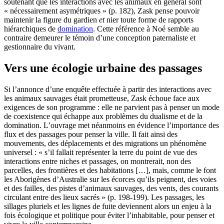
soutenant que les interactions avec les animaux en général sont
« nécessairement asymétriques » (p. 182), Zask pense pouvoir
maintenir la figure du gardien
et
nier toute forme de rapports
hiérarchiques de
domination
. Cette référence à Noé semble au
contraire demeurer le témoin d’une conception paternaliste et
gestionnaire du vivant.
Vers une écologie urbaine des passages
Si l’annonce d’une enquête effectuée à partir des interactions avec
les animaux sauvages était prometteuse, Zask échoue face aux
exigences de son programme : elle ne parvient pas à penser un mode
de coexistence qui échappe aux problèmes du dualisme et de la
domination. L’ouvrage met néanmoins en évidence l’importance des
flux et des passages pour penser la ville. Il fait ainsi des
mouvements, des déplacements et des migrations un phénomène
universel : « s’il fallait représenter la terre du point de vue des
interactions entre niches et passages, on montrerait, non des
parcelles, des frontières et des habitations […], mais, comme le font
les Aborigènes d’Australie sur les écorces qu’ils peignent, des voies
et des failles, des pistes d’animaux sauvages, des vents, des courants
circulant entre des lieux sacrés » (p. 198-199). Les passages, les
sillages pluriels et les lignes de fuite deviennent alors un enjeu à la
fois écologique et politique pour éviter l’inhabitable, pour penser et