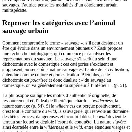
sauvages, l’autrice pense les modalités d’un côtoiement urbain
multispéciste.
Repenser les catégories avec l’animal
sauvage urbain
Comment comprendre le terme « sauvage », s’il peut désigner un
être qui évolue dans un environnement bitumeux ? Zask propose
une recherche ontologique, qui commence par analyser les
représentations du sauvage. Le sauvage s’inscrit au sein d’une
dichotomie avec le domestique : ces catégories s’excluent et
s’opposent, au sens où la nature sauvage est l’autre de la civilisation,
entendue comme culture et domestication. Bien plus, cette
dichotomie est
polarisée
et donc dualiste : « du sauvage au
domestique, on va généralement du supérieur à l’inférieur » (p. 51).
La philosophe souligne les motifs d’authenticité originelle, de
ressourcement et d’idéal de liberté que charrie la
wilderness
, la
nature sauvage (p. 54). Si la
wilderness
est perçue positivement,
c’est tout le contraire du
wild
, la sauvagerie, qui renvoie au domaine
des bêtes féroces, dangereuses et incontrôlables. Le
wild
devient le
terreau sur lequel se déploie l’esprit de conquête. La nature s’avère
ainsi écartelée entre la
wilderness
et le
wild
, entre étendues vierges et