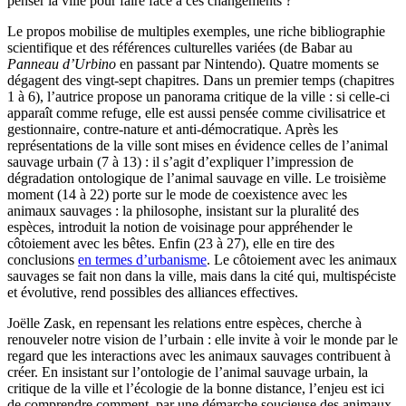
penser la ville pour faire face à ces changements ?
Le propos mobilise de multiples exemples, une riche bibliographie
scientifique et des références culturelles variées (de Babar au
Panneau d’Urbino
en passant par Nintendo). Quatre moments se
dégagent des vingt-sept chapitres. Dans un premier temps (chapitres
1 à 6), l’autrice propose un panorama critique de la ville : si celle-ci
apparaît comme refuge, elle est aussi pensée comme civilisatrice et
gestionnaire, contre-nature et anti-démocratique. Après les
représentations de la ville sont mises en évidence celles de l’animal
sauvage urbain (7 à 13) : il s’agit d’expliquer l’impression de
dégradation ontologique de l’animal sauvage en ville. Le troisième
moment (14 à 22) porte sur le mode de coexistence avec les
animaux sauvages : la philosophe, insistant sur la pluralité des
espèces, introduit la notion de voisinage pour appréhender le
côtoiement avec les bêtes. Enfin (23 à 27), elle en tire des
conclusions
en termes d’urbanisme
. Le côtoiement avec les animaux
sauvages se fait non dans la ville, mais dans la cité qui, multispéciste
et évolutive, rend possibles des alliances effectives.
Joëlle Zask, en repensant les relations entre espèces, cherche à
renouveler notre vision de l’urbain : elle invite à voir le monde par le
regard que les interactions avec les animaux sauvages contribuent à
créer. En insistant sur l’ontologie de l’animal sauvage urbain, la
critique de la ville et l’écologie de la bonne distance, l’enjeu est ici
de comprendre comment, par une démarche soucieuse des animaux